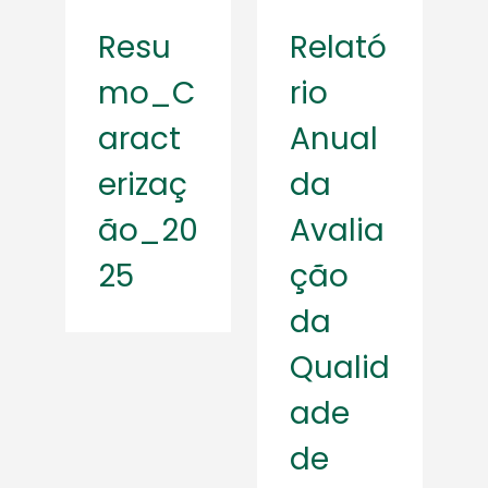
Resu
Relató
mo_C
rio
aract
Anual
erizaç
da
ão_20
Avalia
25
ção
da
Qualid
ade
de