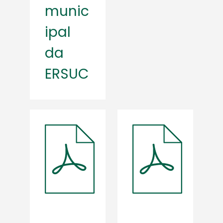
munic
ipal
da
ERSUC