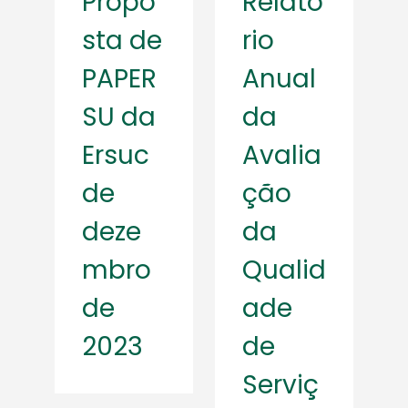
Propo
Relató
sta de
rio
PAPER
Anual
SU da
da
Ersuc
Avalia
de
ção
deze
da
mbro
Qualid
de
ade
2023
de
Serviç