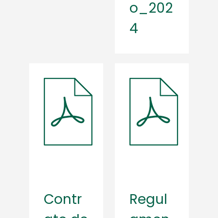
o_202
4
Contr
Regul