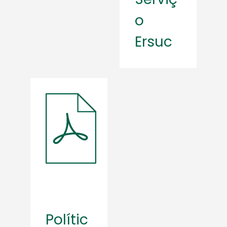
o
Ersuc
Polític