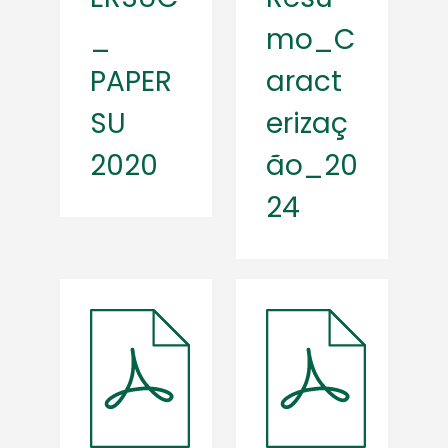
_
mo_C
PAPER
aract
SU
erizaç
2020
ão_20
24