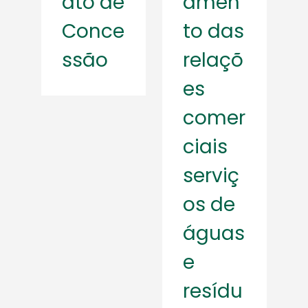
ato de
amen
Conce
to das
ssão
relaçõ
es
comer
ciais
serviç
os de
águas
e
resídu