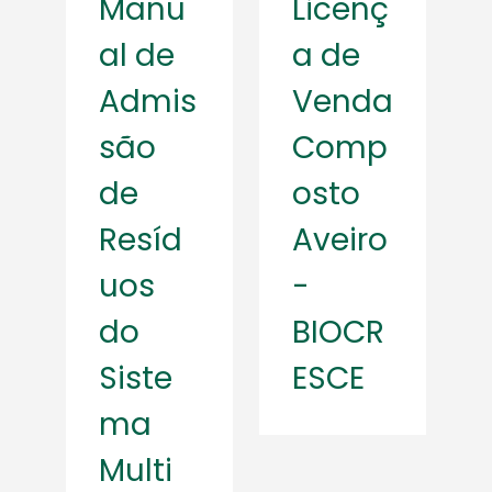
Manu
Licenç
al de
a de
Admis
Venda
são
Comp
de
osto
Resíd
Aveiro
uos
-
do
BIOCR
Siste
ESCE
ma
Multi