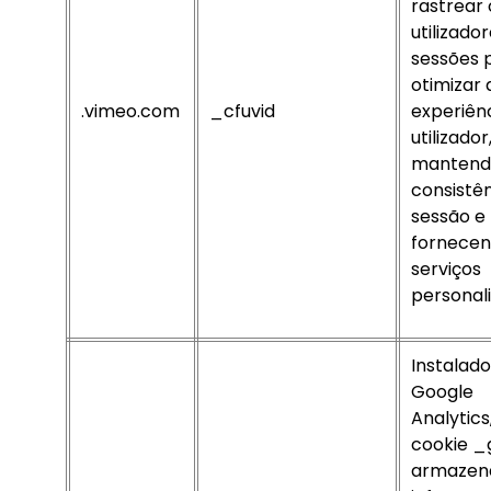
rastrear 
utilizado
sessões 
otimizar 
.vimeo.com
_cfuvid
experiên
utilizador
mantend
consistê
sessão e
fornece
serviços
personal
Instalado
Google
Analytics
cookie _
armazen