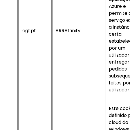
Azure e
permite 
serviço 
a instânc
.egf.pt
ARRAffinity
certa
estabele
por um
utilizado
entregar
pedidos
subsequ
feitos po
utilizador
Este cook
definido 
cloud do
Windows