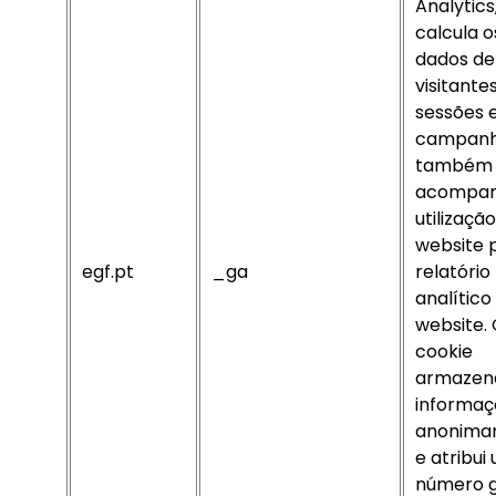
Analytics
calcula o
dados de
visitantes
sessões 
campanh
também
acompan
utilizaçã
website 
egf.pt
_ga
relatório
analítico
website.
cookie
armazen
informaç
anonima
e atribui
número 