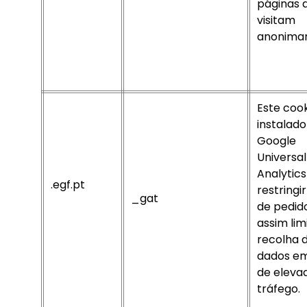
páginas 
visitam
anonima
Este cook
instalado
Google
Universal
Analytic
.egf.pt
restringi
_gat
de pedid
assim lim
recolha 
dados em
de eleva
tráfego.