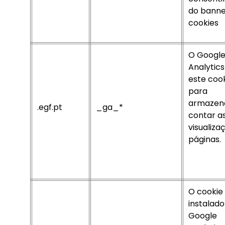
do banne
cookies
O Googl
Analytics
este coo
para
armazen
.egf.pt
_ga_*
contar a
visualiza
páginas.
O cookie
instalado
Google