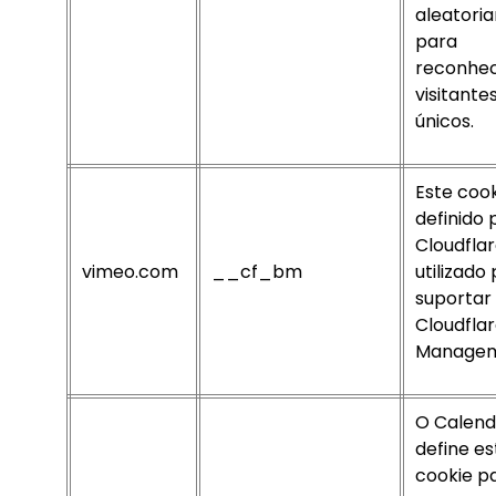
aleatori
para
reconhe
visitante
únicos.
Este cook
definido 
Cloudflar
vimeo.com
__cf_bm
utilizado
suportar
Cloudflar
Managem
O Calend
define es
cookie p