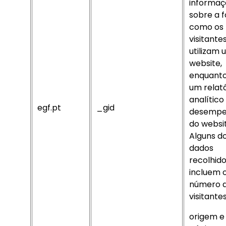
informaç
sobre a 
como os
visitante
utilizam 
website,
enquanto
um relató
analítico
egf.pt
_gid
desemp
do websit
Alguns d
dados
recolhid
incluem 
número 
visitantes
origem e