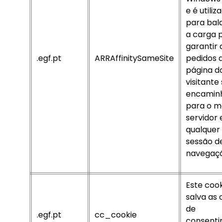
e é utiliz
para bal
a carga 
garantir 
.egf.pt
ARRAffinitySameSite
pedidos 
página d
visitante
encamin
para o 
servidor
qualquer
sessão d
navegaçã
Este coo
salva as
de
.egf.pt
cc_cookie
consent