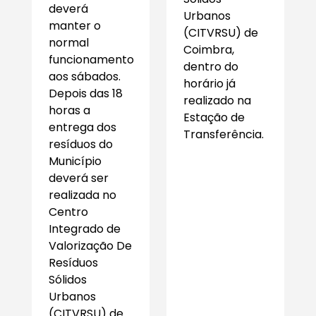
deverá
Urbanos
manter o
(CITVRSU) de
normal
Coimbra,
funcionamento
dentro do
aos sábados.
horário já
Depois das 18
realizado na
horas a
Estação de
entrega dos
Transferência.
resíduos do
Município
deverá ser
realizada no
Centro
Integrado de
Valorização De
Resíduos
Sólidos
Urbanos
(CITVRSU) de