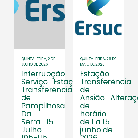
QUINTA-FEIRA, 2 DE
QUINTA-FEIRA, 28 DE
JULHO DE 2026
MAIO DE 2026
Interrupção
Estação
Serviço_Estação
Transferência
Transferência
de
de
Ansião_Altera
Pampilhosa
de
Da
horário
Serra_15
de 1 a 15
Julho_
junho de
10h-11h
2026